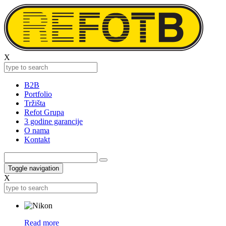
X
B2B
Portfolio
Tržišta
Refot Grupa
3 godine garancije
O nama
Kontakt
Toggle navigation
X
Read more