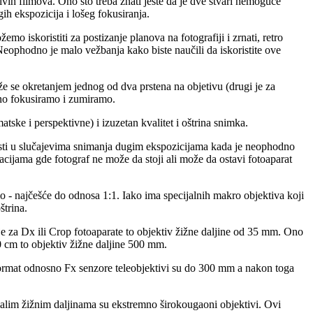
vih filmova. Ono što treba znati jeste da je dve stvari nemoguće
ih ekspozicija i lošeg fokusiranja.
o iskoristiti za postizanje planova na fotografiji i zrnati, retro
Neophodno je malo vežbanja kako biste naučili da iskoristite ove
že se okretanjem jednog od dva prstena na objetivu (drugi je za
eno fokusiramo i zumiramo.
tske i perspektivne) i izuzetan kvalitet i oštrina snimka.
risti u slučajevima snimanja dugim ekspozicijama kada je neophodno
tacijama gde fotograf ne može da stoji ali može da ostavi fotoaparat
 - najčešće do odnosa 1:1. Iako ima specijalnih makro objektiva koji
štrina.
 za Dx ili Crop fotoaparate to objektiv žižne daljine od 35 mm. Ono
0 cm to objektiv žižne daljine 500 mm.
ormat odnosno Fx senzore teleobjektivi su do 300 mm a nakon toga
malim žižnim daljinama su ekstremno širokougaoni objektivi. Ovi