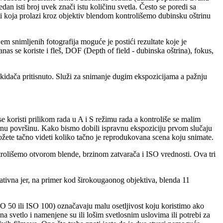
an isti broj uvek znači istu količinu svetla. Često se poredi sa
ti koja prolazi kroz objektiv blendom kontrolišemo dubinsku oštrinu
m snimljenih fotografija moguće je postići rezultate koje je
s se koriste i fleš, DOF (Depth of field - dubinska oštrina), fokus,
kidača pritisnuto. Služi za snimanje dugim ekspozicijama a pažnju
se koristi prilikom rada u A i S režimu rada a kontroliše se malim
rnu površinu. Kako bismo dobili ispravnu ekspoziciju prvom slučaju
ožete tačno videti koliko tačno je reprodukovana scena koju snimate.
rolišemo otvorom blende, brzinom zatvarača i ISO vrednosti. Ova tri
ativna jer, na primer kod širokougaonog objektiva, blenda 11
ISO 50 ili ISO 100) označavaju malu osetljivost koju koristimo ako
 svetlo i namenjene su ili lošim svetlosnim uslovima ili potrebi za