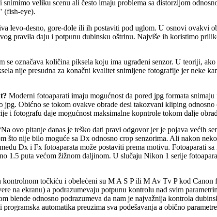
i snimimo veliku scenu ali često imaju problema sa distorzijom odnosno 
 (fish-eye).
va levo-desno, gore-dole ili ih postaviti pod uglom. U osnovi ovakvi ob
g pravila daju i potpunu dubinsku oštrinu. Najviše ih koristimo priliko
m se označava količina piksela koju ima ugrađeni senzor. U teoriji, ak
sela nije presudna za konačni kvalitet snimljene fotografije jer neke k
at?
Moderni fotoaparati imaju mogućnost da pored jpg formata snimaju
o jpg. Obićno se tokom ovakve obrade desi takozvani kliping odnosno o
je i fotografu daje mogućnost maksimalne kopntrole tokom dalje obrad
?
Na ovo pitanje danas je teško dati pravi odgovor jer je pojava većih s
m što nije bilo moguće sa Dx odnosno crop senzorima. Ali nakon nekol
eđu Dx i Fx fotoaparata može postaviti prema motivu. Fotoaparati sa ma
no 1.5 puta većom žižnom daljinom. U slučaju Nikon 1 serije fotoaparata 
 kontrolnom točkiću i obelećeni su M A S P ili M Av Tv P kod Canon f
vere na ekranu) a podrazumevaju potpunu kontrolu nad svim parametrima
tom blende odnosno podrazumeva da nam je najvažnija kontrola dubinske oš
ili programska automatika preuzima sva podešavanja a obično parametre