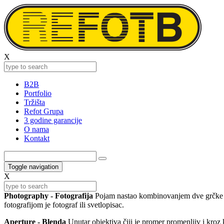
X
B2B
Portfolio
Tržišta
Refot Grupa
3 godine garancije
O nama
Kontakt
Toggle navigation
X
Photography - Fotografija
Pojam nastao kombinovanjem dve grčke reči:
fotografijom je fotograf ili svetlopisac.
Aperture - Blenda
Unutar objektiva čiji je promer promenljiv i kroz 