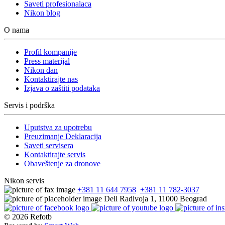
Saveti profesionalaca
Nikon blog
O nama
Profil kompanije
Press materijal
Nikon dan
Kontaktirajte nas
Izjava o zaštiti podataka
Servis i podrška
Uputstva za upotrebu
Preuzimanje Deklaracija
Saveti servisera
Kontaktirajte servis
Obaveštenje za dronove
Nikon servis
+381 11 644 7958
,
+381 11 782-3037
Deli Radivoja 1, 11000 Beograd
© 2026
Refotb