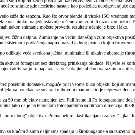
lan šum koji možemo posmatrati kao ekvivalent zrnatosti visoko osetlji
e i neoštre snimke gde neoštrina nastaje kao posledica neodgovarajuće dug
tlo stiže do senzora. Kao što otvor blende ili visoke ISO vrednosti možem
fekte na snimku: najjednostavnije rečeno zamrznut ili razmazan pokret. 
dmah nakon snimanja možete proveriti rezultate učenje je brzo i lako.
nljivu žižnu daljinu. Zumiranje na većini današnjih zum objektiva posti
h-pull sistemom povlačenja napred nazad jednog prstena kojim istovrem
o odlikuje veća svetlosna jačina, minimalne ili nikakve aberacije (hroma
 aktivira fotoaparat bez direktnog pritiskanja okidača. Najviše se ko
amenjeni aktiviranju fotoaparata sa veće daljine obično na raznim manifes
, bez posebnih dodataka, moguće prići veoma blizu objektu koji snimamo
 objektiva ponekad se smatra i njihovom manom a to je neprevaziđena o
a 50 mm objektiv namenjen tzv. Full frame ili Fx fotoaparatima dok je
e snimka tako da je na tehničkim fotoaparatima sa filmom dimenzija 30x4
"normalnog" objektiva. Prema nekim klasifikacijama za tzv. "lajka" f
tivi sa kraćim žižnim daljinama spadaju u širokougaone a sa izuzetno 