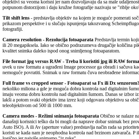
objektivi su veoma korisni jer nam dozvoljavaju da sa male udaljenost
potpunom distorzijom i daju kružne fotografije nazivaju se "riblje oko"
Tilt shift lens
- predstavlja objektiv na kojem je moguće pomerati soči
prikazom perspektive i u slučaju ispunjenja takozvanog Scheimpflugovo
fotografiji.
Camera resolution - Rezolucija fotoaparata
Predstavlja termin koji
ili 20 megapiksela. Iako se obično podrazumeva drugačije količina pik
kvalitet snimka daleko ispod onog snimljenog fotoaparatom.
File format jpg versus RAW - Treba li koristiti jpg ili RAW form
uvek u raw formatu a ugrađeni Image processor ga obradi i sačuva ka
nemoguće povratiti. Snimak u raw formatu čuva neobrađene informaci
Full frame vs cropped sensor - Fotoaparat sa Fx ili Dx senzorom
nekoliko miliona a gde je moguća dobra kontrola nad digitalnim šumo
imaju veoma dobru kontrolu nad digitalnim šumom. Danas se izbor izm
lakši a potom svaki objektiv ima izrez koji odgovara objektivu sa obič
teleobjektivom od 500 ili 1000 mm.
Camera modes - Režimi snimanja fotoaparata
Obično se nalaze na
današnji korisnici teško da bi mogli da naprave dobar snimak bez pro
Auto ISO). A ili Av (aperture value) predstavlja način rada sa priorite
koristi se kada nam je neophodna kontrola nad brzinom zatvarača. P 
logično jer najviše snimamo "iz ruke".