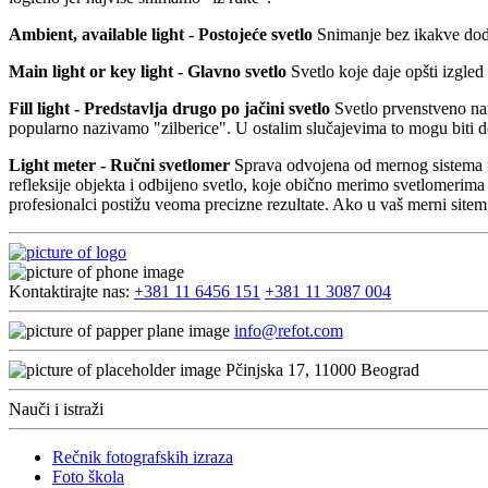
Ambient, available light - Postojeće svetlo
Snimanje bez ikakve doda
Main light or key light - Glavno svetlo
Svetlo koje daje opšti izgled 
Fill light - Predstavlja drugo po jačini svetlo
Svetlo prvenstveno name
popularno nazivamo "zilberice". U ostalim slučajevima to mogu biti doda
Light meter - Ručni svetlomer
Sprava odvojena od mernog sistema fo
refleksije objekta i odbijeno svetlo, koje obično merimo svetlomeri
profesionalci postižu veoma precizne rezultate. Ako u vaš merni sitem
Kontaktirajte nas:
+381 11 6456 151
+381 11 3087 004
info@refot.com
Pčinjska 17, 11000 Beograd
Nauči i istraži
Rečnik fotografskih izraza
Foto škola