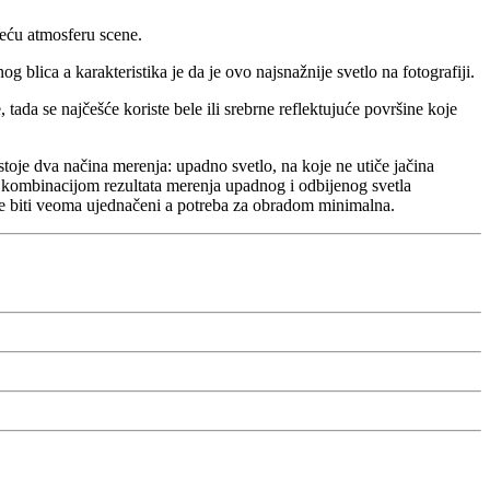
jeću atmosferu scene.
g blica a karakteristika je da je ovo najsnažnije svetlo na fotografiji.
ada se najčešće koriste bele ili srebrne reflektujuće površine koje
toje dva načina merenja: upadno svetlo, na koje ne utiče jačina
 kombinacijom rezultata merenja upadnog i odbijenog svetla
 će biti veoma ujednačeni a potreba za obradom minimalna.