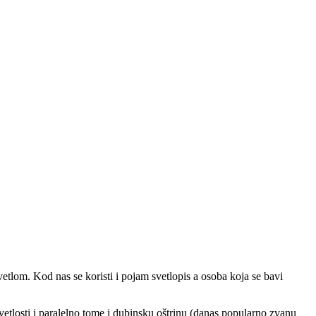
vetlom. Kod nas se koristi i pojam svetlopis a osoba koja se bavi
svetlosti i paralelno tome i dubinsku oštrinu (danas popularno zvanu