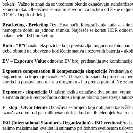
bokeh). Važno je znati da se vrednosti blende označavaju standardizova
zenicom oka. Obeležava se malim slovom f za razliku od žižne daljine
(DOF - Depth of field).
Bracketing - Breketing
Označava način fotografisanja kada se snimi v
nemoguće dobiti na jednom snimku. Najčešće se koristi HDR odnosno bre
balans bele i ISO breketing.
Bulb - “B”
Oznaka ekspozicije koja predstavlja mogućnost fotoaparat
treba obratiti na obavezno korišćenje stativa i rezervnih baterija - uk
EV – Exposure Value
odnosno EV broj predstavlja sve kombinacije b
Exposure compensation ili kompenzacija ekspozicije
Predstavlja o
dugmetom na kojem je oznaka +/-. U praksi to znači da prosečno mere
korekciju postavljamo u + a u drugom u - i to prema potrebi. Ne zabor
Exposure - ekspozicija
U našem jeziku označava dva pojma: vreme tok
elementa stoje u recipročnom odnosu koji se obično predstavlja tako
F - stop - Otvor blende
Označava se brojem koji dobijamo kada žižnu 
označava otvor od par milimetara dok je kod nekih teleobjektiva to na
ISO (International Standards Organization) - ISO vrednost
Predst
želimo maksimalan kvalitet ili snimamo pri dobrim svetlosnim uslovima