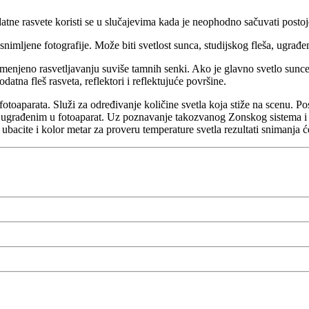
tne rasvete koristi se u slučajevima kada je neophodno sačuvati posto
snimljene fotografije. Može biti svetlost sunca, studijskog fleša, ugrađeno
njeno rasvetljavanju suviše tamnih senki. Ako je glavno svetlo sunce, t
tna fleš rasveta, reflektori i reflektujuće površine.
toaparata. Služi za određivanje količine svetla koja stiže na scenu. Pos
ma ugrađenim u fotoaparat. Uz poznavanje takozvanog Zonskog sistema i
 ubacite i kolor metar za proveru temperature svetla rezultati snimanja