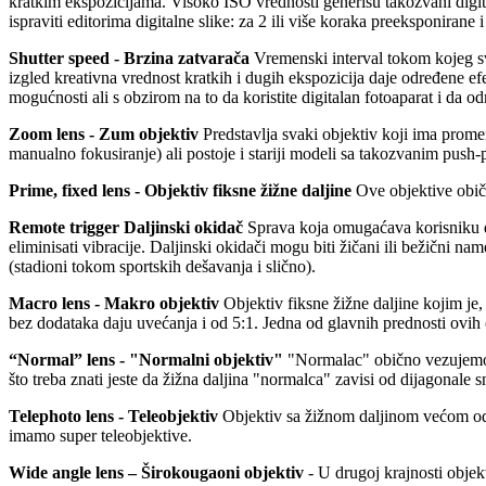
kratkim ekspozicijama. Visoko ISO vrednosti generišu takozvani digita
ispraviti editorima digitalne slike: za 2 ili više koraka preeksponiran
Shutter speed - Brzina zatvarača
Vremenski interval tokom kojeg sve
izgled kreativna vrednost kratkih i dugih ekspozicija daje određene e
mogućnosti ali s obzirom na to da koristite digitalan fotoaparat i da o
Zoom lens - Zum objektiv
Predstavlja svaki objektiv koji ima prome
manualno fokusiranje) ali postoje i stariji modeli sa takozvanim pus
Prime, fixed lens - Objektiv fiksne žižne daljine
Ove objektive običn
Remote trigger Daljinski okidač
Sprava koja omugaćava korisniku da
eliminisati vibracije. Daljinski okidači mogu biti žičani ili bežični n
(stadioni tokom sportskih dešavanja i slično).
Macro lens - Makro objektiv
Objektiv fiksne žižne daljine kojim je
bez dodataka daju uvećanja i od 5:1. Jedna od glavnih prednosti ovih
“Normal” lens - "Normalni objektiv"
"Normalac" obično vezujemo z
što treba znati jeste da žižna daljina "normalca" zavisi od dijagonal
Telephoto lens - Teleobjektiv
Objektiv sa žižnom daljinom većom od 
imamo super teleobjektive.
Wide angle lens – Širokougaoni objektiv
- U drugoj krajnosti objek