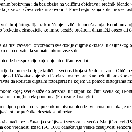
nim brojevima i da bez obzira na veličinu objektiva i prečnik blende jed
 koja se označava velikim slovom F. Pored regulisanja količine svetlos
eći broj fotografija uz korišćenje različitih podešavanja. Kombinovanje
keting ekspozicije kojim se postiže prošireni dinamički opseg ali dana
a da drži zavesicu otvorenom sve dok je dugme okidača ili daljinskog o
oliko nameravate da snimate tokom više sati.
lende i ekspozicije koje daju identičan rezultat.
pciju kojom se korigije količina svetlosti koja stiže do senzora. Obično 
nje od 18% sive daje sivu i kada snimamo pretežno belu ili pretežno c
avite da koristite digitalni fotoaparat na kojem uz pomoć histograma m
om kojeg svetlo stiže do senzora ili ukupnu količinu svetla koju kont
zvanim Trouglom eksponiranja (Exposure Triangle).
daljinu podelimo sa prečnikom otvora blende. Veličina prečnika je rel
jveći otvor prečnika desetak santimetara.
avlja način označavanja osetljivosti senzora na svetlo. Manji brojevi (
 dok vrednosti iznad ISO 1600 označavaju velike osetljivosti senzora na