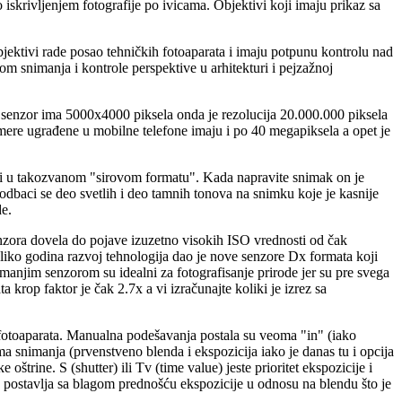
iskrivljenjem fotografije po ivicama. Objektivi koji imaju prikaz sa
jektivi rade posao tehničkih fotoaparata i imaju potpunu kontrolu nad
m snimanja i kontrole perspektive u arhitekturi i pejzažnoj
o senzor ima 5000x4000 piksela onda je rezolucija 20.000.000 piksela
amere ugrađene u mobilne telefone imaju i po 40 megapiksela a opet je
 i u takozvanom "sirovom formatu". Kada napravite snimak on je
dbaci se deo svetlih i deo tamnih tonova na snimku koje je kasnije
e.
enzora dovela do pojave izuzetno visokih ISO vrednosti od čak
iko godina razvoj tehnologija dao je nove senzore Dx formata koji
njim senzorom su idealni za fotografisanje prirode jer su pre svega
krop faktor je čak 2.7x a vi izračunajte koliki je izrez sa
otoaparata. Manualna podešavanja postala su veoma "in" (iako
 snimanja (prvenstveno blenda i ekspozicija iako je danas tu i opcija
trine. S (shutter) ili Tv (time value) jeste prioritet ekspozicije i
 postavlja sa blagom prednošću ekspozicije u odnosu na blendu što je