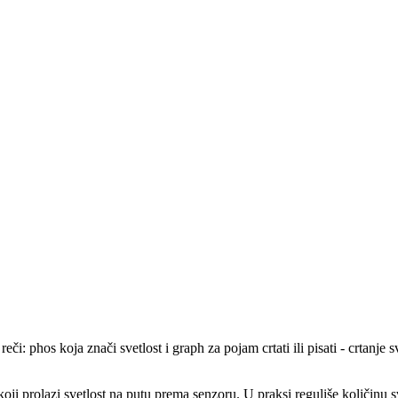
 phos koja znači svetlost i graph za pojam crtati ili pisati - crtanje s
koji prolazi svetlost na putu prema senzoru. U praksi reguliše količinu 